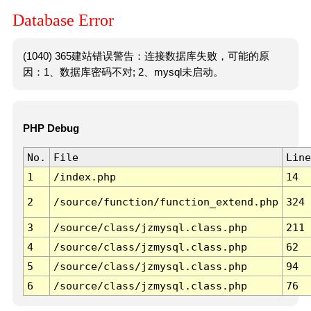
Database Error
(1040) 365建站错误警告：连接数据库失败，可能的原
因：1、数据库密码不对; 2、mysql未启动。
PHP Debug
No.
File
Line
1
/index.php
14
2
/source/function/function_extend.php
324
3
/source/class/jzmysql.class.php
211
4
/source/class/jzmysql.class.php
62
5
/source/class/jzmysql.class.php
94
6
/source/class/jzmysql.class.php
76