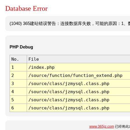
Database Error
(1040) 365建站错误警告：连接数据库失败，可能的原因：1、数
PHP Debug
No.
File
1
/index.php
2
/source/function/function_extend.php
3
/source/class/jzmysql.class.php
4
/source/class/jzmysql.class.php
5
/source/class/jzmysql.class.php
6
/source/class/jzmysql.class.php
www.365jz.com
已经将此