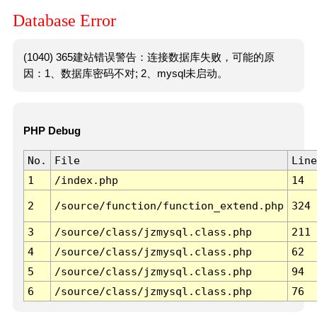
Database Error
(1040) 365建站错误警告：连接数据库失败，可能的原
因：1、数据库密码不对; 2、mysql未启动。
PHP Debug
No.
File
Line
1
/index.php
14
2
/source/function/function_extend.php
324
3
/source/class/jzmysql.class.php
211
4
/source/class/jzmysql.class.php
62
5
/source/class/jzmysql.class.php
94
6
/source/class/jzmysql.class.php
76