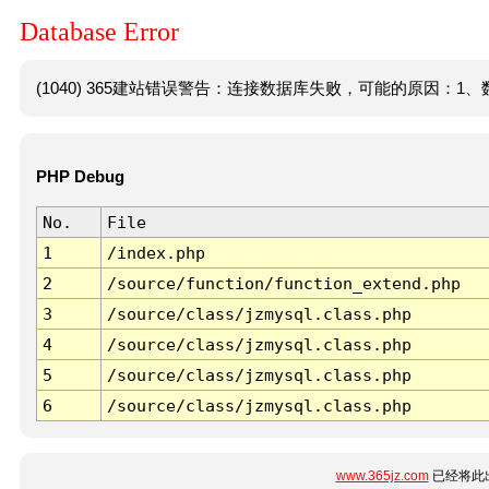
Database Error
(1040) 365建站错误警告：连接数据库失败，可能的原因：1、数
PHP Debug
No.
File
1
/index.php
2
/source/function/function_extend.php
3
/source/class/jzmysql.class.php
4
/source/class/jzmysql.class.php
5
/source/class/jzmysql.class.php
6
/source/class/jzmysql.class.php
www.365jz.com
已经将此