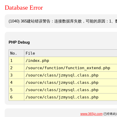
Database Error
(1040) 365建站错误警告：连接数据库失败，可能的原因：1、数
PHP Debug
No.
File
1
/index.php
2
/source/function/function_extend.php
3
/source/class/jzmysql.class.php
4
/source/class/jzmysql.class.php
5
/source/class/jzmysql.class.php
6
/source/class/jzmysql.class.php
www.365jz.com
已经将此