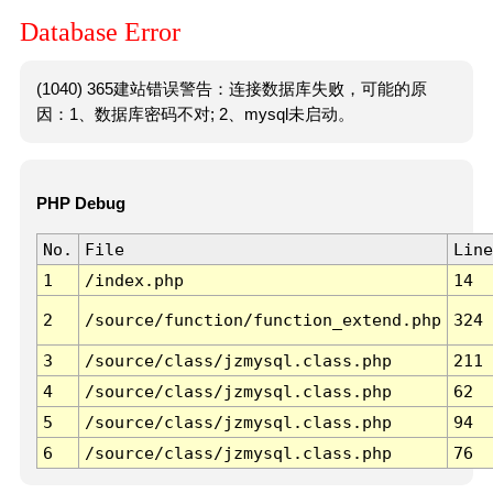
Database Error
(1040) 365建站错误警告：连接数据库失败，可能的原
因：1、数据库密码不对; 2、mysql未启动。
PHP Debug
No.
File
Line
1
/index.php
14
2
/source/function/function_extend.php
324
3
/source/class/jzmysql.class.php
211
4
/source/class/jzmysql.class.php
62
5
/source/class/jzmysql.class.php
94
6
/source/class/jzmysql.class.php
76