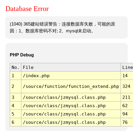
Database Error
(1040) 365建站错误警告：连接数据库失败，可能的原
因：1、数据库密码不对; 2、mysql未启动。
PHP Debug
No.
File
Line
1
/index.php
14
2
/source/function/function_extend.php
324
3
/source/class/jzmysql.class.php
211
4
/source/class/jzmysql.class.php
62
5
/source/class/jzmysql.class.php
94
6
/source/class/jzmysql.class.php
76