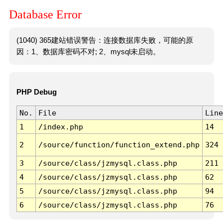
Database Error
(1040) 365建站错误警告：连接数据库失败，可能的原
因：1、数据库密码不对; 2、mysql未启动。
PHP Debug
No.
File
Line
1
/index.php
14
2
/source/function/function_extend.php
324
3
/source/class/jzmysql.class.php
211
4
/source/class/jzmysql.class.php
62
5
/source/class/jzmysql.class.php
94
6
/source/class/jzmysql.class.php
76