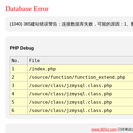
Database Error
(1040) 365建站错误警告：连接数据库失败，可能的原因：1、数
PHP Debug
No.
File
1
/index.php
2
/source/function/function_extend.php
3
/source/class/jzmysql.class.php
4
/source/class/jzmysql.class.php
5
/source/class/jzmysql.class.php
6
/source/class/jzmysql.class.php
www.365jz.com
已经将此