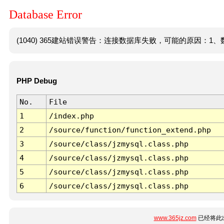
Database Error
(1040) 365建站错误警告：连接数据库失败，可能的原因：1、数
PHP Debug
No.
File
1
/index.php
2
/source/function/function_extend.php
3
/source/class/jzmysql.class.php
4
/source/class/jzmysql.class.php
5
/source/class/jzmysql.class.php
6
/source/class/jzmysql.class.php
www.365jz.com
已经将此