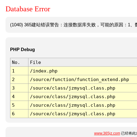
Database Error
(1040) 365建站错误警告：连接数据库失败，可能的原因：1、数
PHP Debug
No.
File
1
/index.php
2
/source/function/function_extend.php
3
/source/class/jzmysql.class.php
4
/source/class/jzmysql.class.php
5
/source/class/jzmysql.class.php
6
/source/class/jzmysql.class.php
www.365jz.com
已经将此