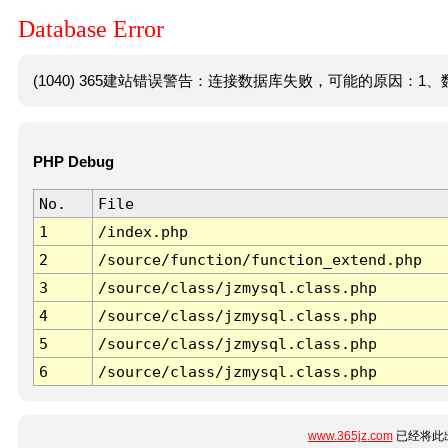
Database Error
(1040) 365建站错误警告：连接数据库失败，可能的原因：1、数
PHP Debug
No.
File
1
/index.php
2
/source/function/function_extend.php
3
/source/class/jzmysql.class.php
4
/source/class/jzmysql.class.php
5
/source/class/jzmysql.class.php
6
/source/class/jzmysql.class.php
www.365jz.com
已经将此