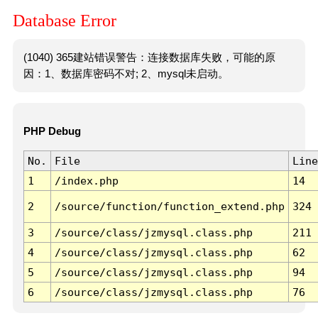
Database Error
(1040) 365建站错误警告：连接数据库失败，可能的原
因：1、数据库密码不对; 2、mysql未启动。
PHP Debug
No.
File
Line
1
/index.php
14
2
/source/function/function_extend.php
324
3
/source/class/jzmysql.class.php
211
4
/source/class/jzmysql.class.php
62
5
/source/class/jzmysql.class.php
94
6
/source/class/jzmysql.class.php
76