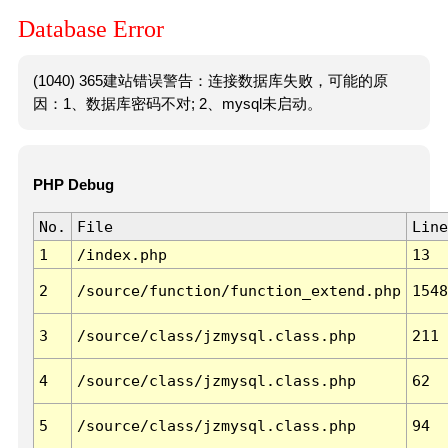
Database Error
(1040) 365建站错误警告：连接数据库失败，可能的原
因：1、数据库密码不对; 2、mysql未启动。
PHP Debug
No.
File
Line
1
/index.php
13
2
/source/function/function_extend.php
1548
3
/source/class/jzmysql.class.php
211
4
/source/class/jzmysql.class.php
62
5
/source/class/jzmysql.class.php
94