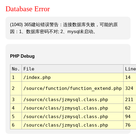
Database Error
(1040) 365建站错误警告：连接数据库失败，可能的原
因：1、数据库密码不对; 2、mysql未启动。
PHP Debug
No.
File
Line
1
/index.php
14
2
/source/function/function_extend.php
324
3
/source/class/jzmysql.class.php
211
4
/source/class/jzmysql.class.php
62
5
/source/class/jzmysql.class.php
94
6
/source/class/jzmysql.class.php
76